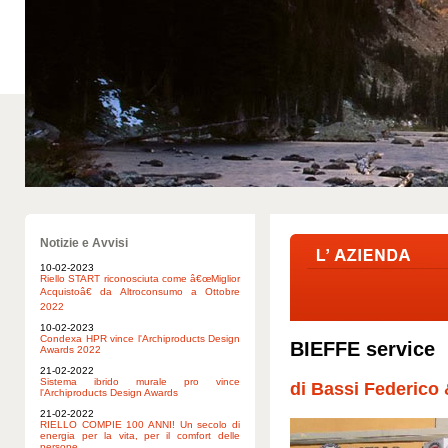
Notizie e Avvisi
10-02-2023
Riello START riconosciuta come â€œMiglior
Acquistoâ€ da Altroconsumo a Ottobre
2022
10-02-2023
Condexa HPR vince l'Archiproducts Design
BIEFFE service
Awards 2022
21-02-2022
Sistema ibrido murale pro vince
di Bassi Federico 
l'Archiproducts Design Awards
21-02-2022
RIELLO COMPIE 100 ANNI! Un secolo di
energia per la vita, per il comfort delle
persone.