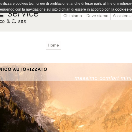
tilizzare cookies tecnici e/o di profilazione, anche di terze parti, al fine di migliora
eguendo con la navigazione sul sito dichiari di essere in accordo con la
cookies-p
Chi siamo
Dove siamo
Assistenz
Home