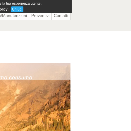
re la tua esperienza utente.
olicy
.
Chiudi
a/Manutenzioni
Preventivi
Contatti