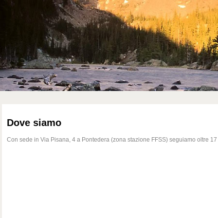
Dove siamo
Con sede in Via Pisana, 4 a Pontedera (zona stazione FFSS) seguiamo oltre 17 