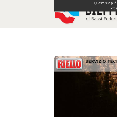
Questo sito può u
Pros