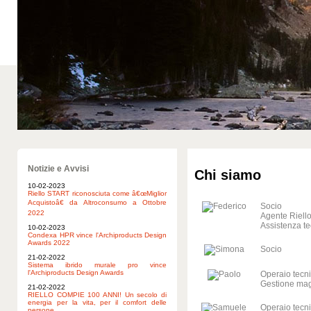
Notizie e Avvisi
Chi siamo
10-02-2023
Riello START riconosciuta come â€œMiglior
Acquistoâ€ da Altroconsumo a Ottobre
Socio
2022
Agente Riell
Assistenza te
10-02-2023
Condexa HPR vince l'Archiproducts Design
Awards 2022
Socio
21-02-2022
Sistema ibrido murale pro vince
l'Archiproducts Design Awards
Operaio tecni
Gestione ma
21-02-2022
RIELLO COMPIE 100 ANNI! Un secolo di
energia per la vita, per il comfort delle
Operaio tecni
persone.