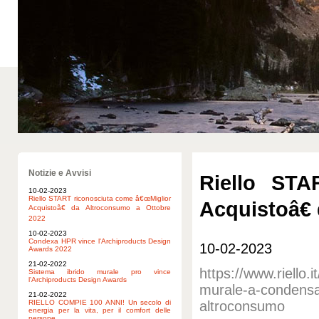
Notizie e Avvisi
Riello STA
10-02-2023
Riello START riconosciuta come â€œMiglior
Acquistoâ€
Acquistoâ€ da Altroconsumo a Ottobre
2022
10-02-2023
Condexa HPR vince l'Archiproducts Design
10-02-2023
Awards 2022
21-02-2022
https://www.riello.
Sistema ibrido murale pro vince
l'Archiproducts Design Awards
murale-a-condensa
21-02-2022
RIELLO COMPIE 100 ANNI! Un secolo di
altroconsumo
energia per la vita, per il comfort delle
persone.