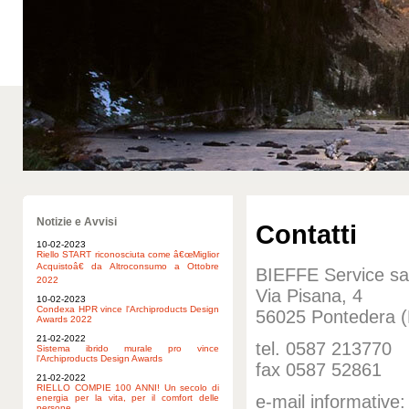
Notizie e Avvisi
Contatti
10-02-2023
Riello START riconosciuta come â€œMiglior
Acquistoâ€ da Altroconsumo a Ottobre
BIEFFE Service s
2022
Via Pisana, 4
10-02-2023
Condexa HPR vince l'Archiproducts Design
56025 Pontedera (
Awards 2022
21-02-2022
tel. 0587 213770
Sistema ibrido murale pro vince
l'Archiproducts Design Awards
fax 0587 52861
21-02-2022
RIELLO COMPIE 100 ANNI! Un secolo di
e-mail informative
energia per la vita, per il comfort delle
persone.