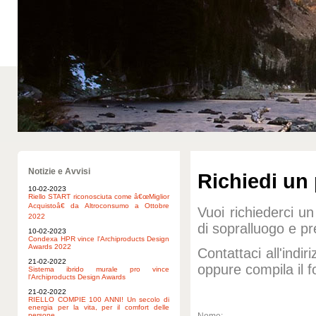
Notizie e Avvisi
Richiedi un
10-02-2023
Riello START riconosciuta come â€œMiglior
Acquistoâ€ da Altroconsumo a Ottobre
Vuoi richiederci u
2022
di sopralluogo e p
10-02-2023
Condexa HPR vince l'Archiproducts Design
Awards 2022
Contattaci all'indir
21-02-2022
oppure compila il f
Sistema ibrido murale pro vince
l'Archiproducts Design Awards
21-02-2022
RIELLO COMPIE 100 ANNI! Un secolo di
energia per la vita, per il comfort delle
persone.