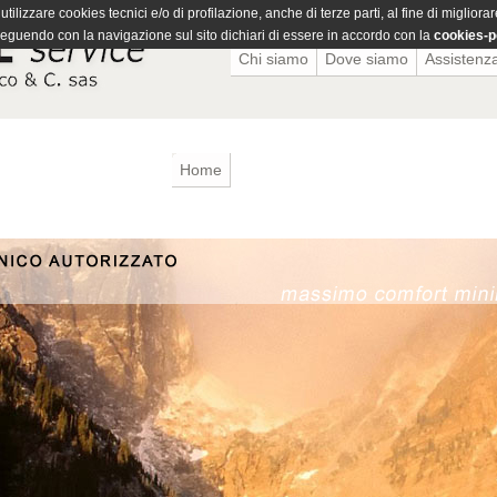
tilizzare cookies tecnici e/o di profilazione, anche di terze parti, al fine di migliora
eguendo con la navigazione sul sito dichiari di essere in accordo con la
cookies-p
Chi siamo
Dove siamo
Assistenz
Home