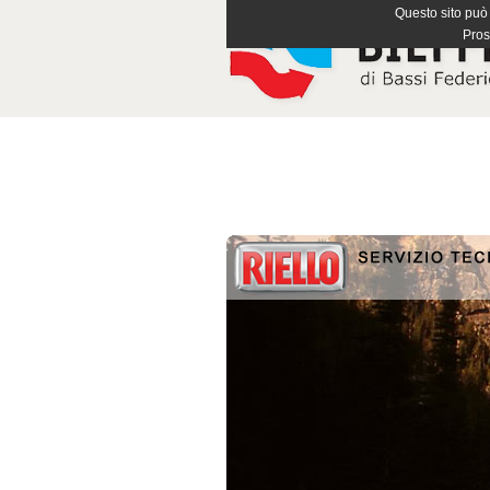
Questo sito può u
Pros