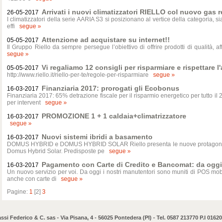
Arrivati i nuovi climatizzatori RIELLO col nuovo gas r
26-05-2017
I climatizzatori della serie AARIA S3 si posizionano al vertice della categoria, sia
effi
segue »
Attenzione ad acquistare su internet!!
05-05-2017
Il Gruppo Riello da sempre persegue l’obiettivo di offrire prodotti di qualità, 
segue »
Vi regaliamo 12 consigli per risparmiare e rispettare l
05-05-2017
http://www.riello.it/riello-per-te/regole-per-risparmiare
segue »
Finanziaria 2017: prorogati gli Ecobonus
16-03-2017
Finanziaria 2017: 65% detrazione fiscale per il risparmio energetico per tutto il 2
per intervent
segue »
PROMOZIONE 1 + 1 caldaia+climatrizzatore
16-03-2017
segue »
Nuovi sistemi ibridi a basamento
16-03-2017
DOMUS HYBRID e DOMUS HYBRID SOLAR Riello presenta le nuove protagonist
Domus Hybrid Solar. Predisposte pe
segue »
Pagamento con Carte di Credito e Bancomat: da oggi 
16-03-2017
Un nuovo servizio per voi. Da oggi i nostri manutentori sono muniti di POS mob
anche con carte di
segue »
Pagine:
1
[2]
3
ssi Federico & C. sas - Via Pisana, 4 - 56025 Pontedera (PI) - Tel. 0587 213770 P.I 01