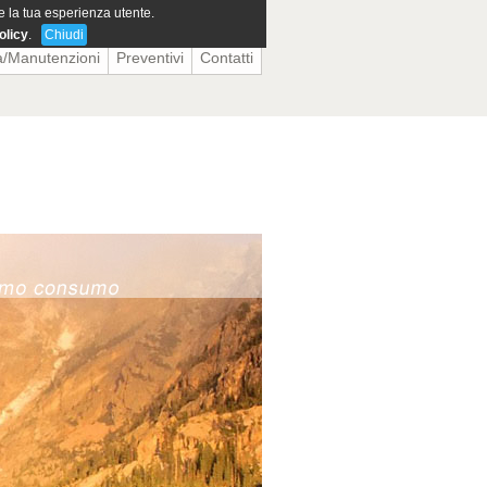
re la tua esperienza utente.
olicy
.
Chiudi
a/Manutenzioni
Preventivi
Contatti