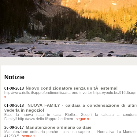
Notizie
Nuovo condizionatore senza unitÃ esterna!
01-08-2018
http://www.riello.it/approfondimenti/aaria-one-inverter https://youtu.be/91
»
NUOVA FAMILY - caldaia a condensazione di ultim
01-08-2018
vederla in negozio!
Ecco la nuova nata in casa Riello... Scopri la caldaia a conden
Family!! http://www.riello.it/approfondimen
segue »
Manutenzione ordinaria caldaie
26-09-2017
Manutenzione ordinaria perché... cose da sapere.. Normativa: La Manuten
412/93-5
segue »