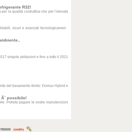
efrigerante R32!
 per la qualità costruttiva che per l’elevata
affidabili, sicuri e avanzati tecnologicamen
'ambiente..
017 singole abitazioni e fino a tutto il 2021
e del basamento ibrido: Domus Hybrid e
Ã¨ possibile!
ile. Potrete pagare le vostre manutenzioni
620780500
credits